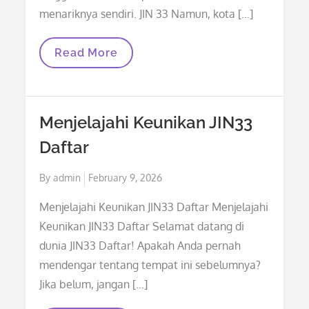
menariknya sendiri. JIN 33 Namun, kota […]
JIN
Read More
33:
Membahas
Fenomena
Sekolah
Misterius
Menjelajahi Keunikan JIN33
Di
Pinggiran
Daftar
Kota
Posted
By
admin
February 9, 2026
on
Menjelajahi Keunikan JIN33 Daftar Menjelajahi
Keunikan JIN33 Daftar Selamat datang di
dunia JIN33 Daftar! Apakah Anda pernah
mendengar tentang tempat ini sebelumnya?
Jika belum, jangan […]