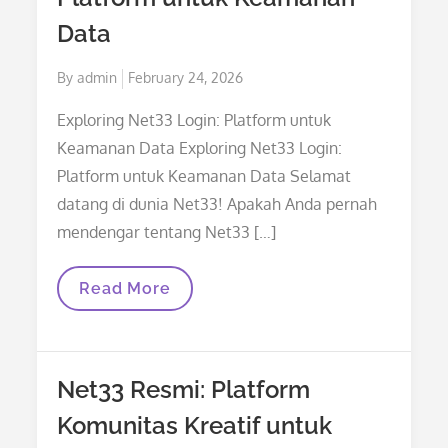
Data
Posted
By
admin
February 24, 2026
on
Exploring Net33 Login: Platform untuk
Keamanan Data Exploring Net33 Login:
Platform untuk Keamanan Data Selamat
datang di dunia Net33! Apakah Anda pernah
mendengar tentang Net33 […]
Exploring
Read More
Net33
Login:
Platform
Untuk
Keamanan
Net33 Resmi: Platform
Data
Komunitas Kreatif untuk