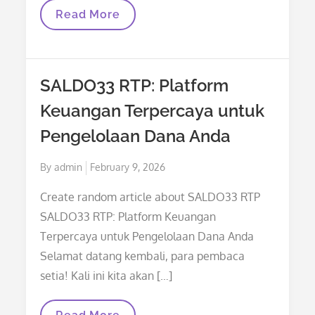
Menjelajahi
Read More
Keunikan
JIN33
Daftar
SALDO33 RTP: Platform
Keuangan Terpercaya untuk
Pengelolaan Dana Anda
Posted
By
admin
February 9, 2026
on
Create random article about SALDO33 RTP
SALDO33 RTP: Platform Keuangan
Terpercaya untuk Pengelolaan Dana Anda
Selamat datang kembali, para pembaca
setia! Kali ini kita akan […]
SALDO33