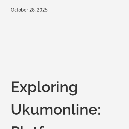
Posted
October 28, 2025
on
Exploring
Ukumonline: