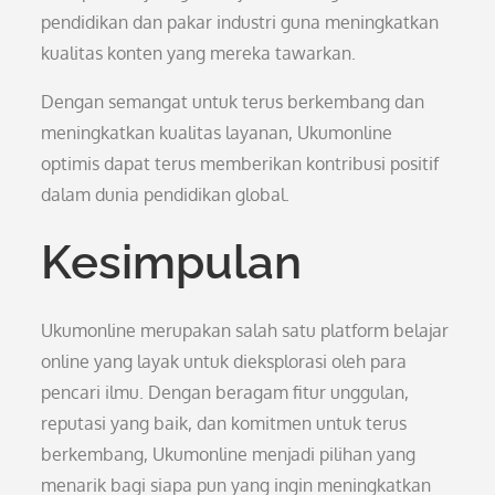
pendidikan dan pakar industri guna meningkatkan
kualitas konten yang mereka tawarkan.
Dengan semangat untuk terus berkembang dan
meningkatkan kualitas layanan, Ukumonline
optimis dapat terus memberikan kontribusi positif
dalam dunia pendidikan global.
Kesimpulan
Ukumonline merupakan salah satu platform belajar
online yang layak untuk dieksplorasi oleh para
pencari ilmu. Dengan beragam fitur unggulan,
reputasi yang baik, dan komitmen untuk terus
berkembang, Ukumonline menjadi pilihan yang
menarik bagi siapa pun yang ingin meningkatkan