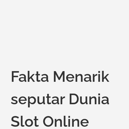
on
Fakta Menarik
seputar Dunia
Slot Online