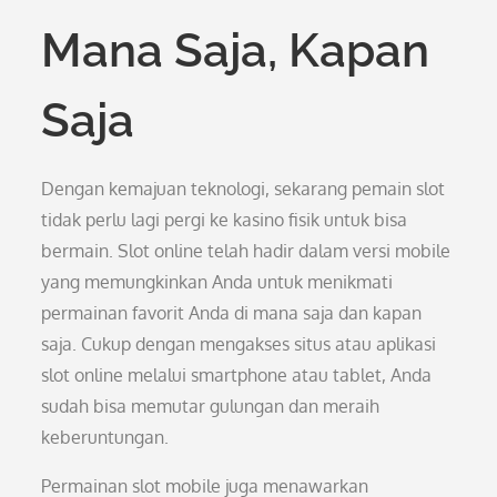
Mana Saja, Kapan
Saja
Dengan kemajuan teknologi, sekarang pemain slot
tidak perlu lagi pergi ke kasino fisik untuk bisa
bermain. Slot online telah hadir dalam versi mobile
yang memungkinkan Anda untuk menikmati
permainan favorit Anda di mana saja dan kapan
saja. Cukup dengan mengakses situs atau aplikasi
slot online melalui smartphone atau tablet, Anda
sudah bisa memutar gulungan dan meraih
keberuntungan.
Permainan slot mobile juga menawarkan