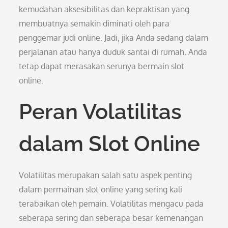
kemudahan aksesibilitas dan kepraktisan yang
membuatnya semakin diminati oleh para
penggemar judi online. Jadi, jika Anda sedang dalam
perjalanan atau hanya duduk santai di rumah, Anda
tetap dapat merasakan serunya bermain slot
online.
Peran Volatilitas
dalam Slot Online
Volatilitas merupakan salah satu aspek penting
dalam permainan slot online yang sering kali
terabaikan oleh pemain. Volatilitas mengacu pada
seberapa sering dan seberapa besar kemenangan