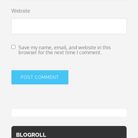
Website
Save my name, email, and website in this
browser for the next time I comment.
BLOGROLL