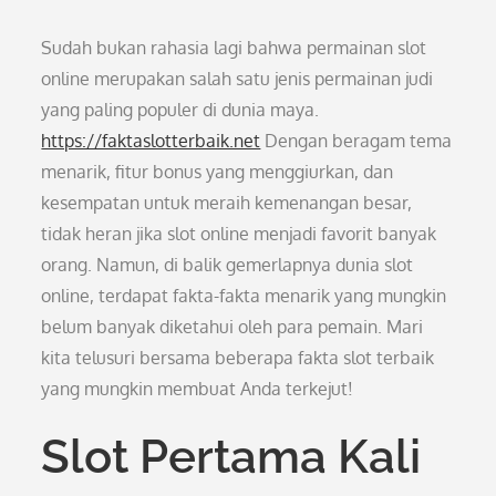
Sudah bukan rahasia lagi bahwa permainan slot
online merupakan salah satu jenis permainan judi
yang paling populer di dunia maya.
https://faktaslotterbaik.net
Dengan beragam tema
menarik, fitur bonus yang menggiurkan, dan
kesempatan untuk meraih kemenangan besar,
tidak heran jika slot online menjadi favorit banyak
orang. Namun, di balik gemerlapnya dunia slot
online, terdapat fakta-fakta menarik yang mungkin
belum banyak diketahui oleh para pemain. Mari
kita telusuri bersama beberapa fakta slot terbaik
yang mungkin membuat Anda terkejut!
Slot Pertama Kali