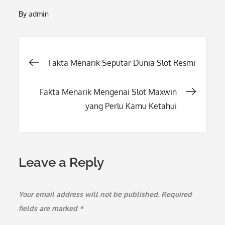
By
admin
Post
Fakta Menarik Seputar Dunia Slot Resmi
navigation
Fakta Menarik Mengenai Slot Maxwin
yang Perlu Kamu Ketahui
Leave a Reply
Your email address will not be published.
Required
fields are marked
*