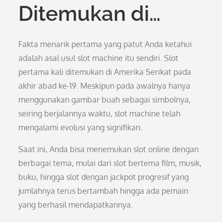
Ditemukan di…
Fakta menarik pertama yang patut Anda ketahui
adalah asal usul slot machine itu sendiri. Slot
pertama kali ditemukan di Amerika Serikat pada
akhir abad ke-19. Meskipun pada awalnya hanya
menggunakan gambar buah sebagai simbolnya,
seiring berjalannya waktu, slot machine telah
mengalami evolusi yang signifikan.
Saat ini, Anda bisa menemukan slot online dengan
berbagai tema, mulai dari slot bertema film, musik,
buku, hingga slot dengan jackpot progresif yang
jumlahnya terus bertambah hingga ada pemain
yang berhasil mendapatkannya.