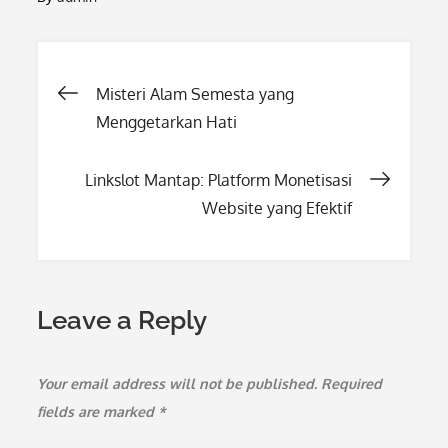
Post
Misteri Alam Semesta yang
Menggetarkan Hati
navigation
Linkslot Mantap: Platform Monetisasi
Website yang Efektif
Leave a Reply
Your email address will not be published.
Required
fields are marked
*