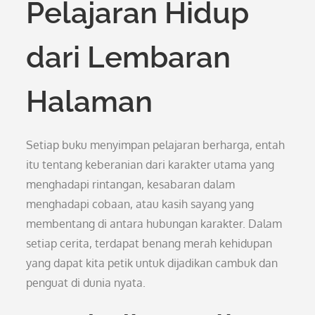
Pelajaran Hidup
dari Lembaran
Halaman
Setiap buku menyimpan pelajaran berharga, entah
itu tentang keberanian dari karakter utama yang
menghadapi rintangan, kesabaran dalam
menghadapi cobaan, atau kasih sayang yang
membentang di antara hubungan karakter. Dalam
setiap cerita, terdapat benang merah kehidupan
yang dapat kita petik untuk dijadikan cambuk dan
penguat di dunia nyata.