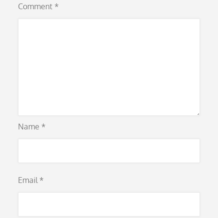
Comment
*
Name
*
Email
*