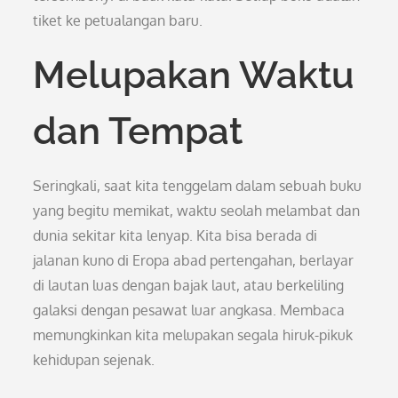
tiket ke petualangan baru.
Melupakan Waktu
dan Tempat
Seringkali, saat kita tenggelam dalam sebuah buku
yang begitu memikat, waktu seolah melambat dan
dunia sekitar kita lenyap. Kita bisa berada di
jalanan kuno di Eropa abad pertengahan, berlayar
di lautan luas dengan bajak laut, atau berkeliling
galaksi dengan pesawat luar angkasa. Membaca
memungkinkan kita melupakan segala hiruk-pikuk
kehidupan sejenak.