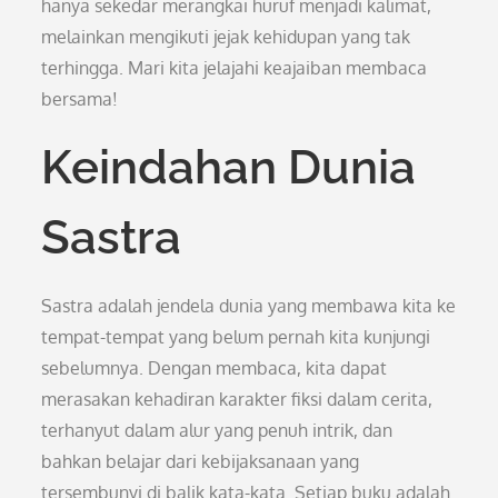
hanya sekedar merangkai huruf menjadi kalimat,
melainkan mengikuti jejak kehidupan yang tak
terhingga. Mari kita jelajahi keajaiban membaca
bersama!
Keindahan Dunia
Sastra
Sastra adalah jendela dunia yang membawa kita ke
tempat-tempat yang belum pernah kita kunjungi
sebelumnya. Dengan membaca, kita dapat
merasakan kehadiran karakter fiksi dalam cerita,
terhanyut dalam alur yang penuh intrik, dan
bahkan belajar dari kebijaksanaan yang
tersembunyi di balik kata-kata. Setiap buku adalah