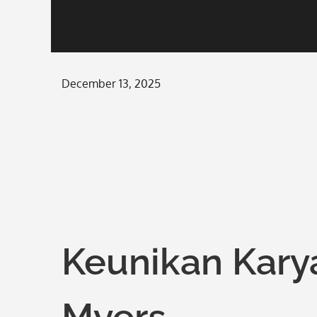
Posted
December 13, 2025
on
Keunikan Kary
Myers