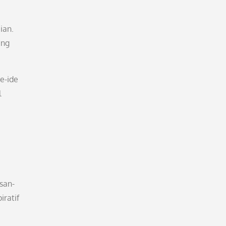
ian.
ang
e-ide
l
san-
iratif