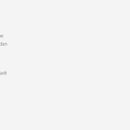
me
 dan
jadi