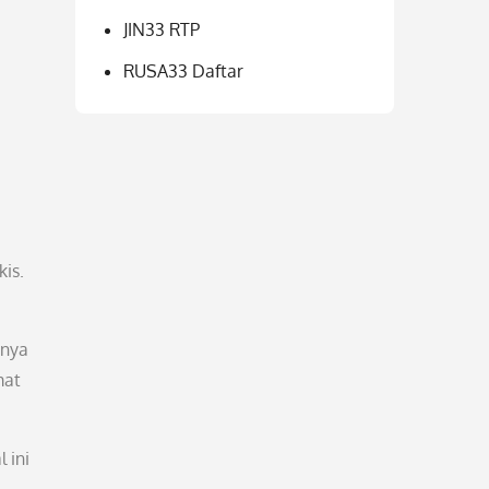
JIN33 RTP
RUSA33 Daftar
is.
anya
mat
 ini