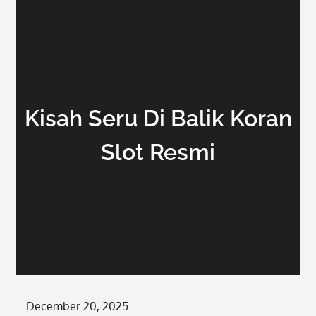
Kisah Seru Di Balik Koran
Slot Resmi
Posted
December 20, 2025