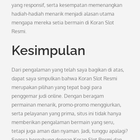
yang responsif, serta kesempatan memenangkan
hadiah-hadiah menarik menjadi alasan utama
mengapa mereka setia bermain di Koran Slot
Resmi.
Kesimpulan
Dari pengalaman yang telah saya bagikan di atas,
dapat saya simpulkan bahwa Koran Slot Resmi
merupakan pilihan yang tepat bagi para
penggemar judi online. Dengan beragam
permainan menarik, promo-promo menggiurkan,
serta pelayanan yang prima, situs ini tidak hanya
memberikan pengalaman bermain yang seru,
tetapi juga aman dan nyaman. Jadi, tunggu apalagi?
Segera bergabung dengan Koran Slot Resmi dan