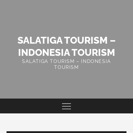
Skip
to
content
SALATIGA TOURISM –
INDONESIA TOURISM
SALATIGA TOURISM – INDONESIA
TOURISM