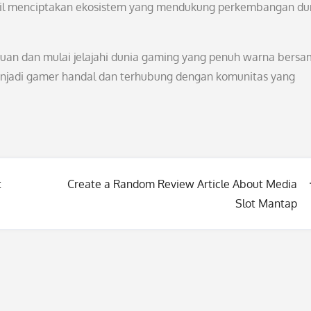
asil menciptakan ekosistem yang mendukung perkembangan du
 Cuan dan mulai jelajahi dunia gaming yang penuh warna bers
menjadi gamer handal dan terhubung dengan komunitas yang
t
Create a Random Review Article About Media
Slot Mantap