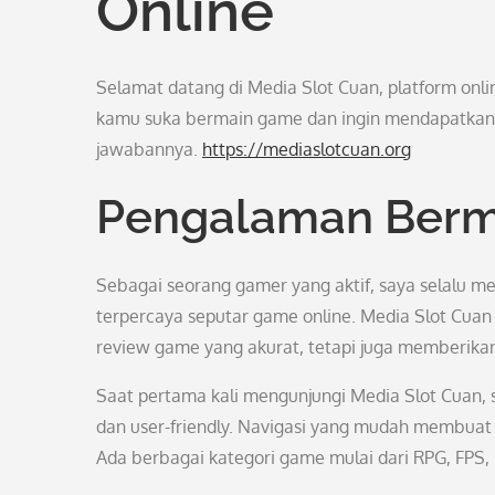
Online
Selamat datang di Media Slot Cuan, platform onli
kamu suka bermain game dan ingin mendapatkan in
jawabannya.
https://mediaslotcuan.org
Pengalaman Berma
Sebagai seorang gamer yang aktif, saya selalu m
terpercaya seputar game online. Media Slot Cuan
review game yang akurat, tetapi juga memberikan
Saat pertama kali mengunjungi Media Slot Cuan,
dan user-friendly. Navigasi yang mudah membuat
Ada berbagai kategori game mulai dari RPG, FPS,