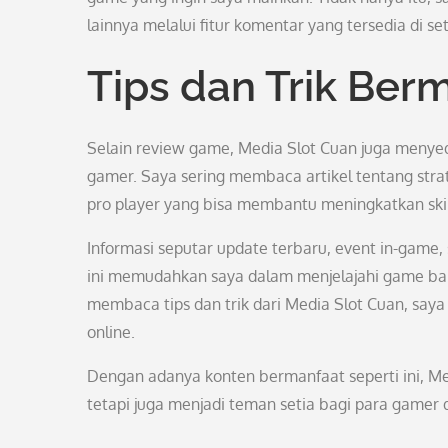
lainnya melalui fitur komentar yang tersedia di s
Tips dan Trik Ber
Selain review game, Media Slot Cuan juga menyed
gamer. Saya sering membaca artikel tentang stra
pro player yang bisa membantu meningkatkan skil
Informasi seputar update terbaru, event in-game,
ini memudahkan saya dalam menjelajahi game baru
membaca tips dan trik dari Media Slot Cuan, saya
online.
Dengan adanya konten bermanfaat seperti ini, Me
tetapi juga menjadi teman setia bagi para gamer