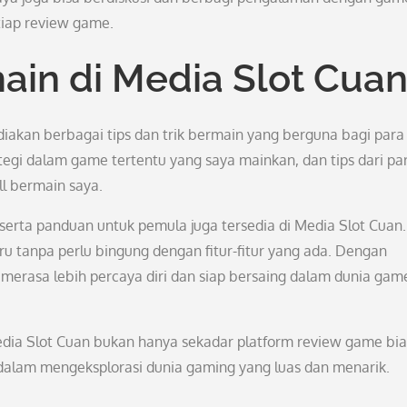
etiap review game.
main di Media Slot Cua
iakan berbagai tips dan trik bermain yang berguna bagi para
tegi dalam game tertentu yang saya mainkan, dan tips dari pa
l bermain saya.
 serta panduan untuk pemula juga tersedia di Media Slot Cuan.
 tanpa perlu bingung dengan fitur-fitur yang ada. Dengan
 merasa lebih percaya diri dan siap bersaing dalam dunia gam
dia Slot Cuan bukan hanya sekadar platform review game bia
 dalam mengeksplorasi dunia gaming yang luas dan menarik.