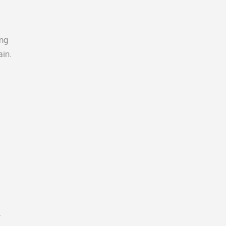
ing
in.
r