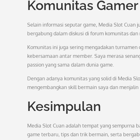
Komunitas Gamer 
Selain informasi seputar game, Media Slot Cuan j
bergabung dalam diskusi di forum komunitas dan
Komunitas ini juga sering mengadakan turnamen 
kebersamaan antar member. Saya merasa senang 
passion yang sama dalam dunia game.
Dengan adanya komunitas yang solid di Media Slot
mengembangkan skill bermain saya dan menjalin
Kesimpulan
Media Slot Cuan adalah tempat yang sempurna ba
game terbaru, tips dan trik bermain, serta berga