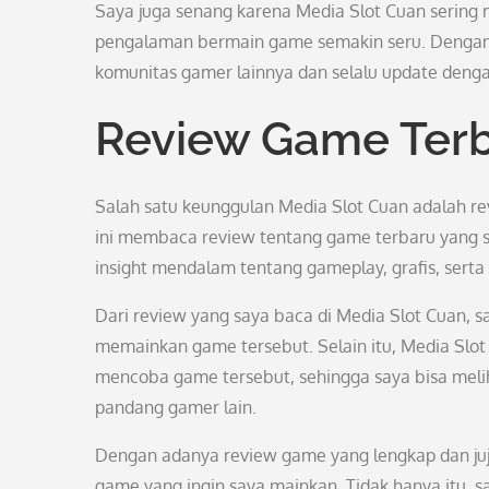
Saya juga senang karena Media Slot Cuan serin
pengalaman bermain game semakin seru. Dengan b
komunitas gamer lainnya dan selalu update deng
Review Game Terb
Salah satu keunggulan Media Slot Cuan adalah re
ini membaca review tentang game terbaru yang se
insight mendalam tentang gameplay, grafis, serta
Dari review yang saya baca di Media Slot Cuan,
memainkan game tersebut. Selain itu, Media Slot
mencoba game tersebut, sehingga saya bisa meli
pandang gamer lain.
Dengan adanya review game yang lengkap dan juju
game yang ingin saya mainkan. Tidak hanya itu, 