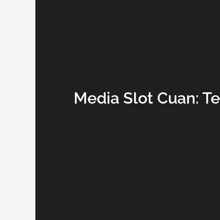
Media Slot Cuan: 