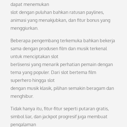
dapat menemukan
slot dengan puluhan bahkan ratusan paylines,
animasi yang menakjubkan, dan fitur bonus yang
menggiurkan.
Beberapa pengembang terkemuka bahkan bekerja
sama dengan produsen film dan musik terkenal
untuk menciptakan slot
berlisensi yang menarik perhatian pemain dengan
tema yang populer. Dari slot bertema film
superhero hingga slot
dengan musik klasik, pilihan semakin beragam dan
menghibur.
Tidak hanya itu, fitur-fitur seperti putaran gratis,
simbol liar, dan jackpot progresif juga membuat
pengalaman