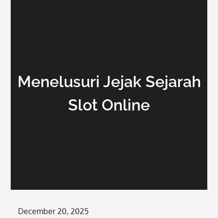
Menelusuri Jejak Sejarah
Slot Online
Posted
December 20, 2025