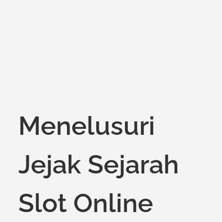
on
Menelusuri
Jejak Sejarah
Slot Online