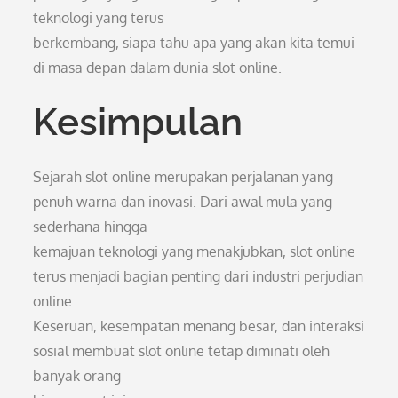
teknologi yang terus
berkembang, siapa tahu apa yang akan kita temui
di masa depan dalam dunia slot online.
Kesimpulan
Sejarah slot online merupakan perjalanan yang
penuh warna dan inovasi. Dari awal mula yang
sederhana hingga
kemajuan teknologi yang menakjubkan, slot online
terus menjadi bagian penting dari industri perjudian
online.
Keseruan, kesempatan menang besar, dan interaksi
sosial membuat slot online tetap diminati oleh
banyak orang