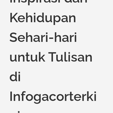
Kehidupan
Sehari-hari
untuk Tulisan
di
Infogacorterki