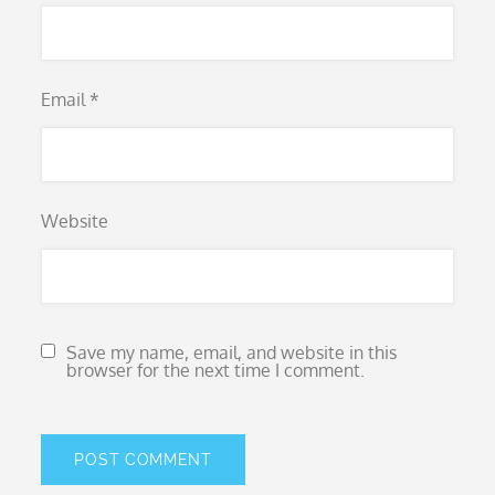
Email
*
Website
Save my name, email, and website in this
browser for the next time I comment.