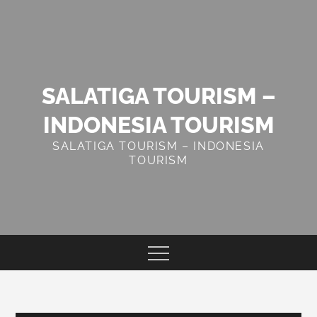
Skip
to
content
SALATIGA TOURISM –
INDONESIA TOURISM
SALATIGA TOURISM – INDONESIA
TOURISM