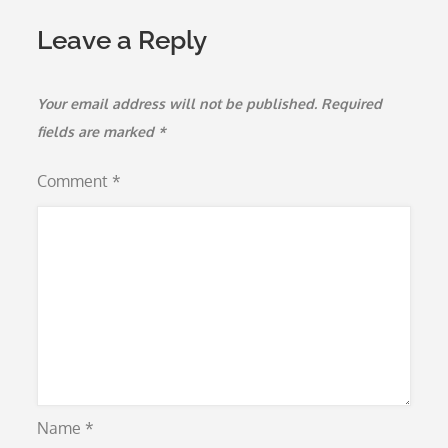
Leave a Reply
Your email address will not be published.
Required
fields are marked
*
Comment
*
Name
*