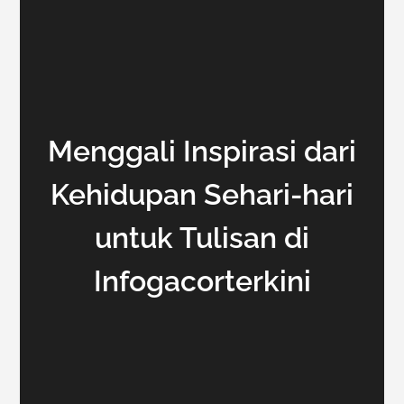
Menggali Inspirasi dari
Kehidupan Sehari-hari
untuk Tulisan di
Infogacorterkini