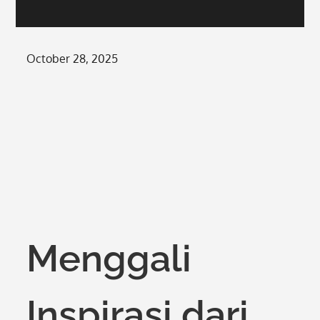
Posted
October 28, 2025
on
Menggali
Inspirasi dari