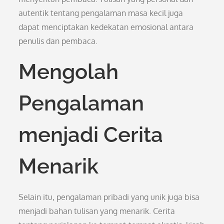
autentik tentang pengalaman masa kecil juga
dapat menciptakan kedekatan emosional antara
penulis dan pembaca.
Mengolah
Pengalaman
menjadi Cerita
Menarik
Selain itu, pengalaman pribadi yang unik juga bisa
menjadi bahan tulisan yang menarik. Cerita