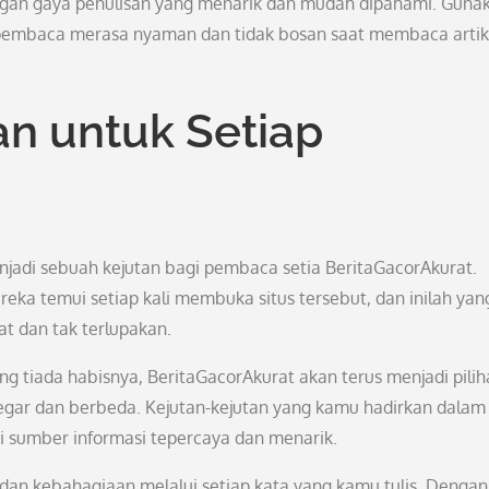
engan gaya penulisan yang menarik dan mudah dipahami. Guna
 pembaca merasa nyaman dan tidak bosan saat membaca artik
n untuk Setiap
jadi sebuah kejutan bagi pembaca setia BeritaGacorAkurat.
eka temui setiap kali membuka situs tersebut, dan inilah yan
dan tak terlupakan.
g tiada habisnya, BeritaGacorAkurat akan terus menjadi pilih
gar dan berbeda. Kejutan-kejutan yang kamu hadirkan dalam
ai sumber informasi tepercaya dan menarik.
dan kebahagiaan melalui setiap kata yang kamu tulis. Dengan