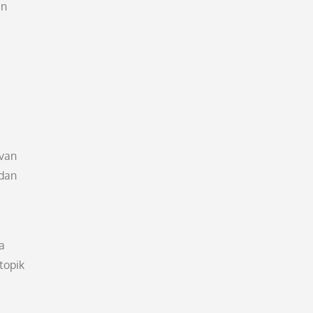
an
evan
 dan
a
topik