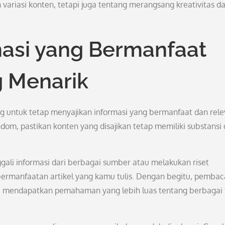
ariasi konten, tetapi juga tentang merangsang kreativitas d
masi yang Bermanfaat
 Menarik
ng untuk tetap menyajikan informasi yang bermanfaat dan rel
dom, pastikan konten yang disajikan tetap memiliki substansi
ali informasi dari berbagai sumber atau melakukan riset
rmanfaatan artikel yang kamu tulis. Dengan begitu, pembac
uga mendapatkan pemahaman yang lebih luas tentang berbagai 