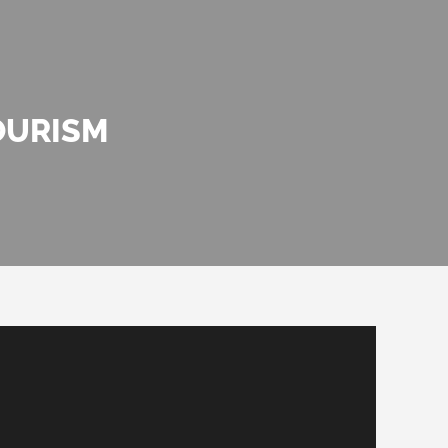
OURISM