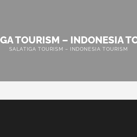
IGA TOURISM – INDONESIA T
SALATIGA TOURISM – INDONESIA TOURISM