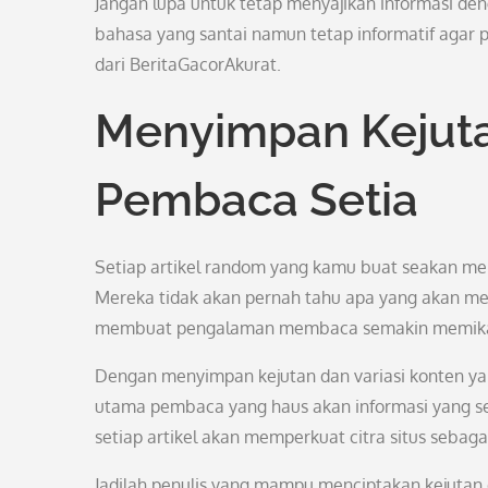
Jangan lupa untuk tetap menyajikan informasi d
bahasa yang santai namun tetap informatif agar
dari BeritaGacorAkurat.
Menyimpan Kejuta
Pembaca Setia
Setiap artikel random yang kamu buat seakan men
Mereka tidak akan pernah tahu apa yang akan mer
membuat pengalaman membaca semakin memikat 
Dengan menyimpan kejutan dan variasi konten yan
utama pembaca yang haus akan informasi yang se
setiap artikel akan memperkuat citra situs sebag
Jadilah penulis yang mampu menciptakan kejutan 