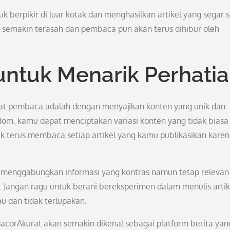
 berpikir di luar kotak dan menghasilkan artikel yang segar s
n semakin terasah dan pembaca pun akan terus dihibur oleh
untuk Menarik Perhati
nat pembaca adalah dengan menyajikan konten yang unik dan
om, kamu dapat menciptakan variasi konten yang tidak biasa
k terus membaca setiap artikel yang kamu publikasikan kare
 menggabungkan informasi yang kontras namun tetap relevan
. Jangan ragu untuk berani bereksperimen dalam menulis artik
u dan tidak terlupakan.
acorAkurat akan semakin dikenal sebagai platform berita yan