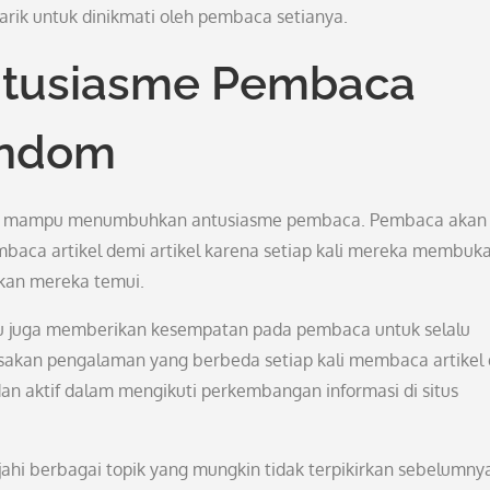
rik untuk dinikmati oleh pembaca setianya.
tusiasme Pembaca
andom
 yang mampu menumbuhkan antusiasme pembaca. Pembaca akan
baca artikel demi artikel karena setiap kali mereka membuk
akan mereka temui.
u juga memberikan kesempatan pada pembaca untuk selalu
sakan pengalaman yang berbeda setiap kali membaca artikel 
an aktif dalam mengikuti perkembangan informasi di situs
ahi berbagai topik yang mungkin tidak terpikirkan sebelumny