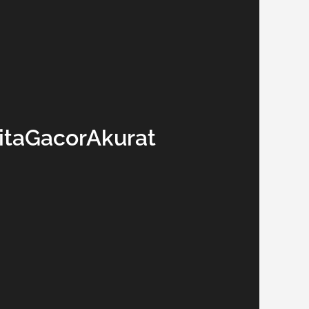
itaGacorAkurat