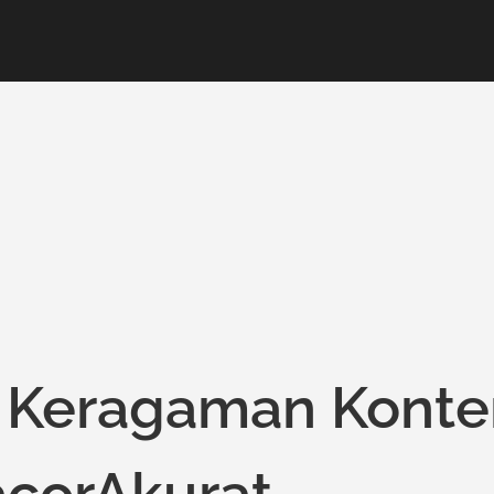
 Keragaman Konte
acorAkurat