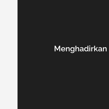
Menghadirkan 