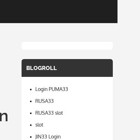
BLOGROLL
Login PUMA33
RUSA33
n
RUSA33 slot
slot
JIN33 Login