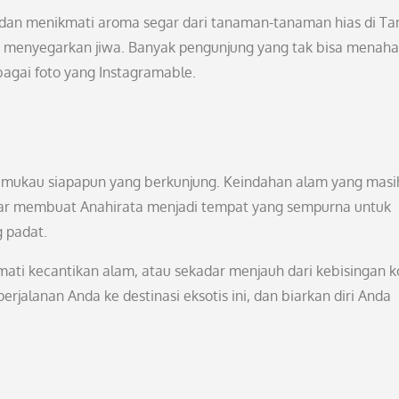
k dan menikmati aroma segar dari tanaman-tanaman hias di T
menyegarkan jiwa. Banyak pengunjung yang tak bisa menahan
agai foto yang Instagramable.
emukau siapapun yang berkunjung. Keindahan alam yang masi
car membuat Anahirata menjadi tempat yang sempurna untuk
g padat.
ati kecantikan alam, atau sekadar menjauh dari kebisingan k
jalanan Anda ke destinasi eksotis ini, dan biarkan diri Anda