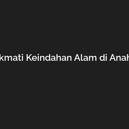
kmati Keindahan Alam di Anah