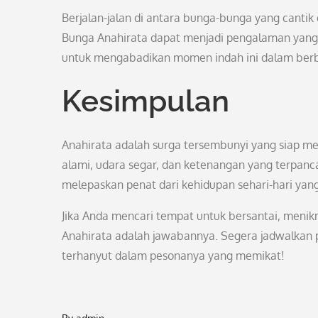
Berjalan-jalan di antara bunga-bunga yang canti
Bunga Anahirata dapat menjadi pengalaman yang 
untuk mengabadikan momen indah ini dalam berb
Kesimpulan
Anahirata adalah surga tersembunyi yang siap m
alami, udara segar, dan ketenangan yang terpan
melepaskan penat dari kehidupan sehari-hari yan
Jika Anda mencari tempat untuk bersantai, menikm
Anahirata adalah jawabannya. Segera jadwalkan per
terhanyut dalam pesonanya yang memikat!