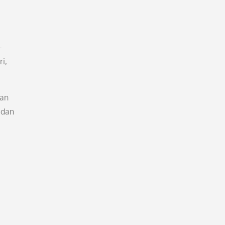
-
i,
wan
 dan