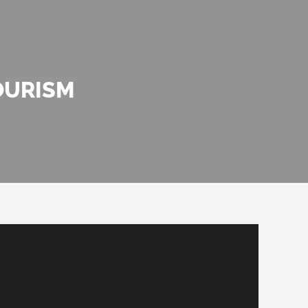
OURISM