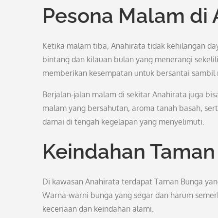
Pesona Malam di 
Ketika malam tiba, Anahirata tidak kehilangan day
bintang dan kilauan bulan yang menerangi sekelil
memberikan kesempatan untuk bersantai sambil 
Berjalan-jalan malam di sekitar Anahirata juga 
malam yang bersahutan, aroma tanah basah, sert
damai di tengah kegelapan yang menyelimuti.
Keindahan Taman 
Di kawasan Anahirata terdapat Taman Bunga ya
Warna-warni bunga yang segar dan harum semerb
keceriaan dan keindahan alami.