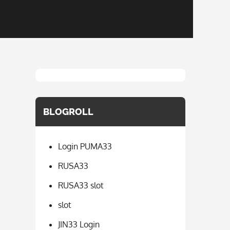
BLOGROLL
Login PUMA33
RUSA33
RUSA33 slot
slot
JIN33 Login