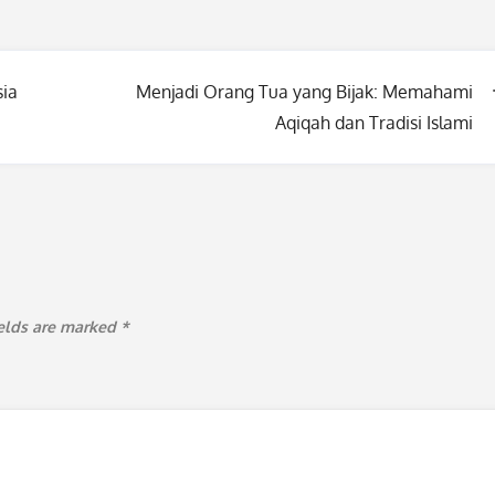
ia
Menjadi Orang Tua yang Bijak: Memahami
Aqiqah dan Tradisi Islami
ields are marked
*