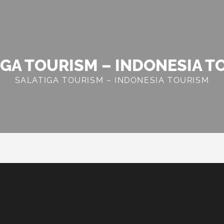
IGA TOURISM – INDONESIA T
SALATIGA TOURISM – INDONESIA TOURISM