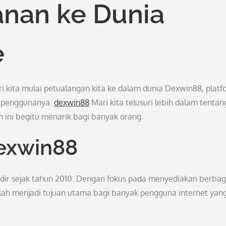
anan ke Dunia
e
ari kita mulai petualangan kita ke dalam dunia Dexwin88, plat
a penggunanya.
dexwin88
Mari kita telusuri lebih dalam tentan
ini begitu menarik bagi banyak orang.
Dexwin88
adir sejak tahun 2010. Dengan fokus pada menyediakan berbag
lah menjadi tujuan utama bagi banyak pengguna internet yan