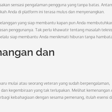
sakan sensasi pengalaman pengguna yang tanpa batas. Anta
ngkah Anda di platform ini terasa mulus dan menyenangkan.
pelanggan yang siap membantu kapan pun Anda membutuhka
n penggunanya. Tak perlu khawatir tentang masalah teknis
 selalu siap membantu Anda menikmati hiburan tanpa hambat
nangan dan
baru mulai atau seorang veteran yang sudah berpengalaman,
an kegembiraan yang tak terlupakan. Melihat kemenangan 
erbagi kebahagiaan dengan sesama pemenang, itulah esensi d