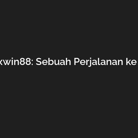
xwin88: Sebuah Perjalanan ke