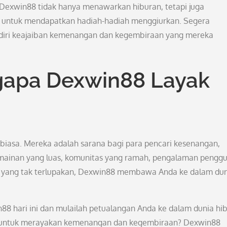
Dexwin88 tidak hanya menawarkan hiburan, tetapi juga
untuk mendapatkan hadiah-hadiah menggiurkan. Segera
diri keajaiban kemenangan dan kegembiraan yang mereka
gapa Dexwin88 Layak
biasa. Mereka adalah sarana bagi para pencari kesenangan,
rmainan yang luas, komunitas yang ramah, pengalaman pengg
yang tak terlupakan, Dexwin88 membawa Anda ke dalam dun
88 hari ini dan mulailah petualangan Anda ke dalam dunia hi
p untuk merayakan kemenangan dan kegembiraan? Dexwin88