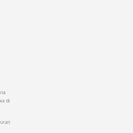
una
ia di
buran