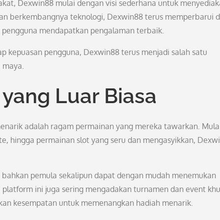
akat, Dexwin88 mulai dengan visi sederhana untuk menyedia
ngan berkembangnya teknologi, Dexwin88 terus memperbarui 
 pengguna mendapatkan pengalaman terbaik.
ap kepuasan pengguna, Dexwin88 terus menjadi salah satu
a maya.
 yang Luar Biasa
enarik adalah ragam permainan yang mereka tawarkan. Mulai
lette, hingga permainan slot yang seru dan mengasyikkan, Dexw
, bahkan pemula sekalipun dapat dengan mudah menemukan
, platform ini juga sering mengadakan turnamen dan event kh
an kesempatan untuk memenangkan hadiah menarik.