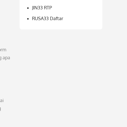
JIN33 RTP
RUSA33 Daftar
form
g apa
ai
g