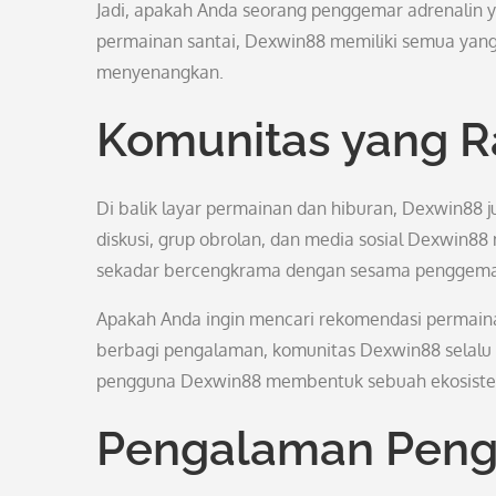
Jadi, apakah Anda seorang penggemar adrenalin y
permainan santai, Dexwin88 memiliki semua ya
menyenangkan.
Komunitas yang R
Di balik layar permainan dan hiburan, Dexwin88 
diskusi, grup obrolan, dan media sosial Dexwin88
sekadar bercengkrama dengan sesama penggemar
Apakah Anda ingin mencari rekomendasi permain
berbagi pengalaman, komunitas Dexwin88 selalu
pengguna Dexwin88 membentuk sebuah ekosistem
Pengalaman Peng