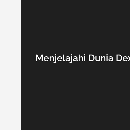
Menjelajahi Dunia De