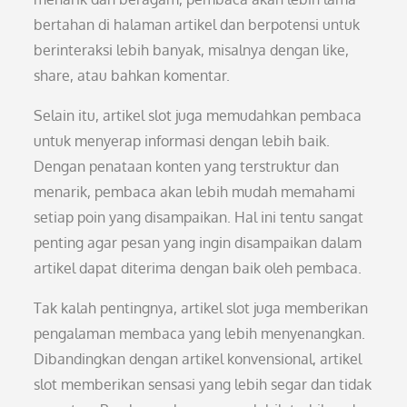
bertahan di halaman artikel dan berpotensi untuk
berinteraksi lebih banyak, misalnya dengan like,
share, atau bahkan komentar.
Selain itu, artikel slot juga memudahkan pembaca
untuk menyerap informasi dengan lebih baik.
Dengan penataan konten yang terstruktur dan
menarik, pembaca akan lebih mudah memahami
setiap poin yang disampaikan. Hal ini tentu sangat
penting agar pesan yang ingin disampaikan dalam
artikel dapat diterima dengan baik oleh pembaca.
Tak kalah pentingnya, artikel slot juga memberikan
pengalaman membaca yang lebih menyenangkan.
Dibandingkan dengan artikel konvensional, artikel
slot memberikan sensasi yang lebih segar dan tidak