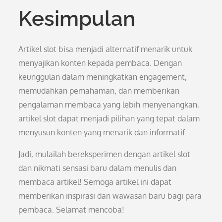
Kesimpulan
Artikel slot bisa menjadi alternatif menarik untuk
menyajikan konten kepada pembaca. Dengan
keunggulan dalam meningkatkan engagement,
memudahkan pemahaman, dan memberikan
pengalaman membaca yang lebih menyenangkan,
artikel slot dapat menjadi pilihan yang tepat dalam
menyusun konten yang menarik dan informatif.
Jadi, mulailah bereksperimen dengan artikel slot
dan nikmati sensasi baru dalam menulis dan
membaca artikel! Semoga artikel ini dapat
memberikan inspirasi dan wawasan baru bagi para
pembaca. Selamat mencoba!