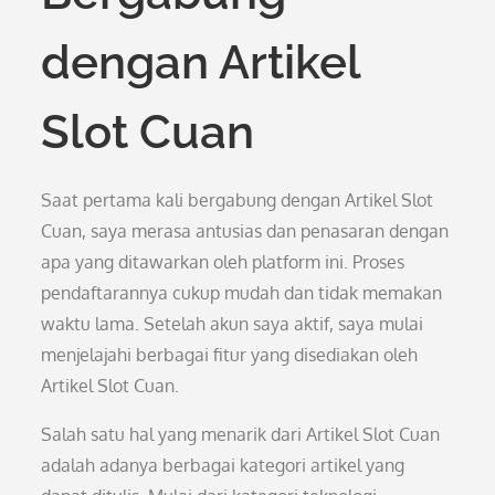
dengan Artikel
Slot Cuan
Saat pertama kali bergabung dengan Artikel Slot
Cuan, saya merasa antusias dan penasaran dengan
apa yang ditawarkan oleh platform ini. Proses
pendaftarannya cukup mudah dan tidak memakan
waktu lama. Setelah akun saya aktif, saya mulai
menjelajahi berbagai fitur yang disediakan oleh
Artikel Slot Cuan.
Salah satu hal yang menarik dari Artikel Slot Cuan
adalah adanya berbagai kategori artikel yang