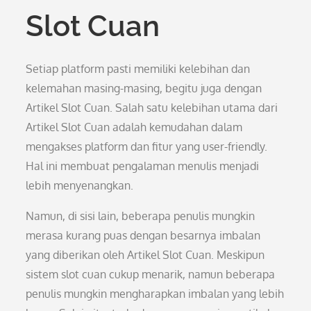
Slot Cuan
Setiap platform pasti memiliki kelebihan dan
kelemahan masing-masing, begitu juga dengan
Artikel Slot Cuan. Salah satu kelebihan utama dari
Artikel Slot Cuan adalah kemudahan dalam
mengakses platform dan fitur yang user-friendly.
Hal ini membuat pengalaman menulis menjadi
lebih menyenangkan.
Namun, di sisi lain, beberapa penulis mungkin
merasa kurang puas dengan besarnya imbalan
yang diberikan oleh Artikel Slot Cuan. Meskipun
sistem slot cuan cukup menarik, namun beberapa
penulis mungkin mengharapkan imbalan yang lebih