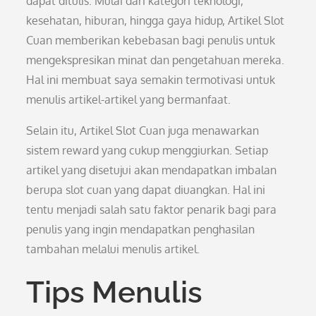
dapat ditulis. Mulai dari kategori teknologi,
kesehatan, hiburan, hingga gaya hidup, Artikel Slot
Cuan memberikan kebebasan bagi penulis untuk
mengekspresikan minat dan pengetahuan mereka.
Hal ini membuat saya semakin termotivasi untuk
menulis artikel-artikel yang bermanfaat.
Selain itu, Artikel Slot Cuan juga menawarkan
sistem reward yang cukup menggiurkan. Setiap
artikel yang disetujui akan mendapatkan imbalan
berupa slot cuan yang dapat diuangkan. Hal ini
tentu menjadi salah satu faktor penarik bagi para
penulis yang ingin mendapatkan penghasilan
tambahan melalui menulis artikel.
Tips Menulis