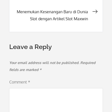
navigation
Menemukan Kesenangan Baru di Dunia
Slot dengan Artikel Slot Maxwin
Leave a Reply
Your email address will not be published.
Required
fields are marked
*
Comment
*