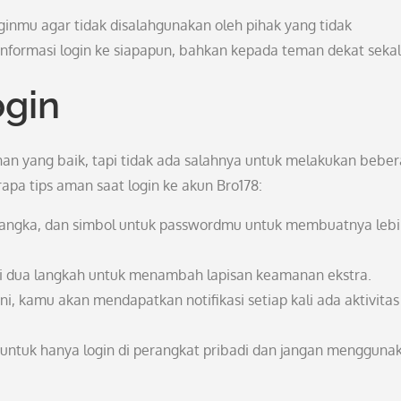
ginmu agar tidak disalahgunakan oleh pihak yang tidak
formasi login ke siapapun, bahkan kepada teman dekat sekal
ogin
an yang baik, tapi tidak ada salahnya untuk melakukan bebe
apa tips aman saat login ke akun Bro178:
 angka, dan simbol untuk passwordmu untuk membuatnya leb
kasi dua langkah untuk menambah lapisan keamanan ekstra.
ni, kamu akan mendapatkan notifikasi setiap kali ada aktivitas
ntuk hanya login di perangkat pribadi dan jangan mengguna