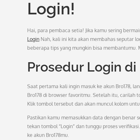
Login!
Hai, para pembaca setia! Jika kamu sering bermain
Login
Nah, kali ini kita akan membahas seputar lo
beberapa tips yang mungkin bisa membantumu. M
Prosedur Login di
Saat pertama kali ingin masuk ke akun Bro178, la
Bro178 di browser favoritmu. Setelah itu, carilah
Klik tombol tersebut dan akan muncul kolom un
Pastikan kamu memasukkan data dengan benar ses
tekan tombol “Login” dan tunggu proses verifikas
ke akun Bro178mu.