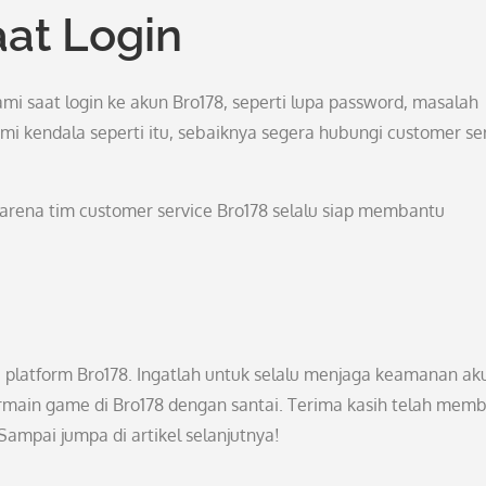
at Login
i saat login ke akun Bro178, seperti lupa password, masalah
ami kendala seperti itu, sebaiknya segera hubungi customer se
karena tim customer service Bro178 selalu siap membantu
i platform Bro178. Ingatlah untuk selalu menjaga keamanan a
main game di Bro178 dengan santai. Terima kasih telah mem
ampai jumpa di artikel selanjutnya!