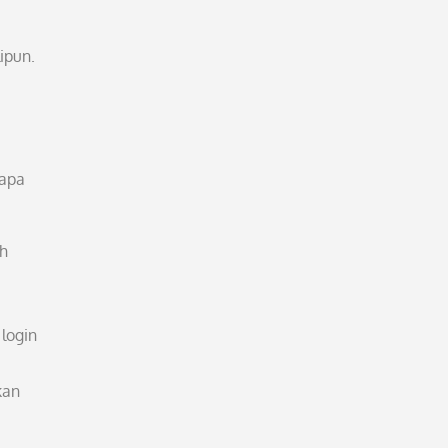
ipun.
rapa
ih
 login
kan