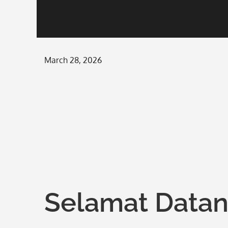
Posted
March 28, 2026
on
Selamat Datan