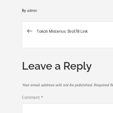
By
admin
Tokoh Misterius: Bro178 Link
Post
navigation
Leave a Reply
Your email address will not be published.
Required f
Comment
*