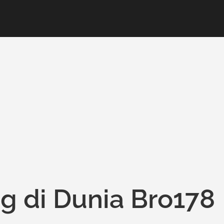
g di Dunia Bro178