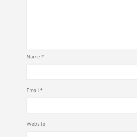
Name
*
Email
*
Website