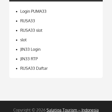
Login PUMA33
RUSA33
RUSA33 slot
slot
JIN33 Login
JIN33 RTP
RUSA33 Daftar
Copyright © 2026
Salatiga Tourism – Indonesia