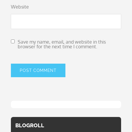
Website
Save my name, email, and website in this
browser for the next time I comment.
BLOGROLL