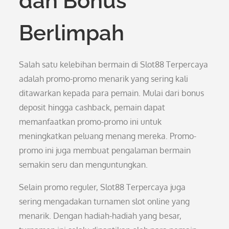
dan Bonus
Berlimpah
Salah satu kelebihan bermain di Slot88 Terpercaya
adalah promo-promo menarik yang sering kali
ditawarkan kepada para pemain. Mulai dari bonus
deposit hingga cashback, pemain dapat
memanfaatkan promo-promo ini untuk
meningkatkan peluang menang mereka. Promo-
promo ini juga membuat pengalaman bermain
semakin seru dan menguntungkan.
Selain promo reguler, Slot88 Terpercaya juga
sering mengadakan turnamen slot online yang
menarik. Dengan hadiah-hadiah yang besar,