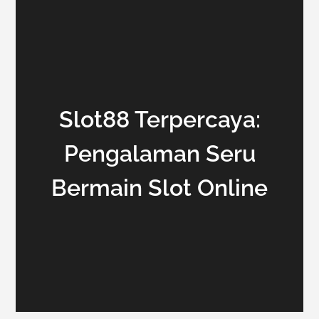
Slot88 Terpercaya:
Pengalaman Seru
Bermain Slot Online