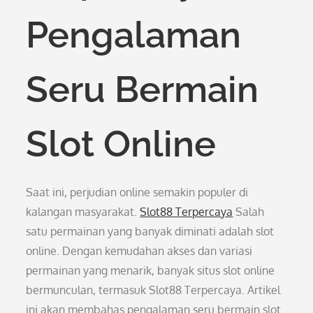
Pengalaman
Seru Bermain
Slot Online
Saat ini, perjudian online semakin populer di
kalangan masyarakat.
Slot88 Terpercaya
Salah
satu permainan yang banyak diminati adalah slot
online. Dengan kemudahan akses dan variasi
permainan yang menarik, banyak situs slot online
bermunculan, termasuk Slot88 Terpercaya. Artikel
ini akan membahas pengalaman seru bermain slot