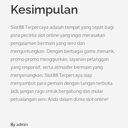
Kesimpulan
Slot88 Terpercaya adalah tempat yang tepat bagi
para pecinta slot online yang ingin merasakan
pengalaman bermain yang seru dan
menguntungkan. Dengan berbagai game menarik,
promo-promo menggiurkan, layanan pelanggan
yang responsif, serta atmosfer bermain yang
menyenangkan, Slot88 Terpercaya siap
menyambut para pemain dengan tangan terbuka.
Jadi, jangan ragu untuk bergabung dan mulai
petualangan seru Anda dalam dunia slot online!
By
admin