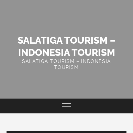
Skip
to
content
SALATIGA TOURISM –
INDONESIA TOURISM
SALATIGA TOURISM – INDONESIA
TOURISM