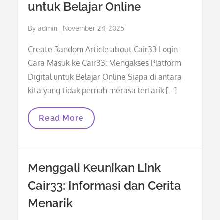
untuk Belajar Online
Posted
By
admin
November 24, 2025
on
Create Random Article about Cair33 Login
Cara Masuk ke Cair33: Mengakses Platform
Digital untuk Belajar Online Siapa di antara
kita yang tidak pernah merasa tertarik […]
Cara
Read More
Masuk
Ke
Cair33:
Mengakses
Platform
Menggali Keunikan Link
Digital
Untuk
Cair33: Informasi dan Cerita
Belajar
Online
Menarik