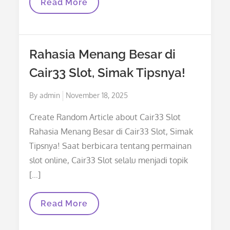
Alternatif
Read More
Terbaik
Untuk
Rusa33:
Berbagai
Pilihan
Rahasia Menang Besar di
Menarik
Cair33 Slot, Simak Tipsnya!
Posted
By
admin
November 18, 2025
on
Create Random Article about Cair33 Slot
Rahasia Menang Besar di Cair33 Slot, Simak
Tipsnya! Saat berbicara tentang permainan
slot online, Cair33 Slot selalu menjadi topik
[…]
Rahasia
Read More
Menang
Besar
Di