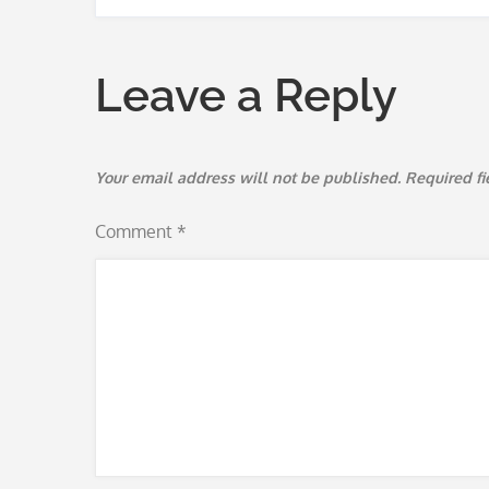
navigation
Leave a Reply
Your email address will not be published.
Required f
Comment
*