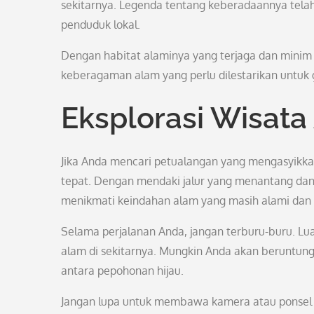
sekitarnya. Legenda tentang keberadaannya telah 
penduduk lokal.
Dengan habitat alaminya yang terjaga dan minim
keberagaman alam yang perlu dilestarikan untuk
Eksplorasi Wisat
Jika Anda mencari petualangan yang mengasyikkan
tepat. Dengan mendaki jalur yang menantang dan
menikmati keindahan alam yang masih alami da
Selama perjalanan Anda, jangan terburu-buru. L
alam di sekitarnya. Mungkin Anda akan beruntun
antara pepohonan hijau.
Jangan lupa untuk membawa kamera atau ponsel