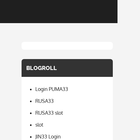
BLOGROLL
Login PUMA33
RUSA33
RUSA33 slot
slot
JIN33 Login