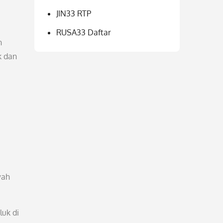
JIN33 RTP
RUSA33 Daftar
n
k dan
wah
uk di