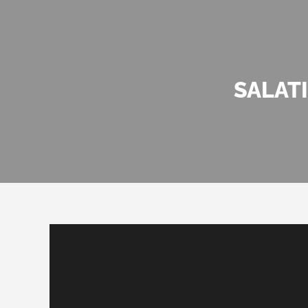
Skip
to
content
SALAT