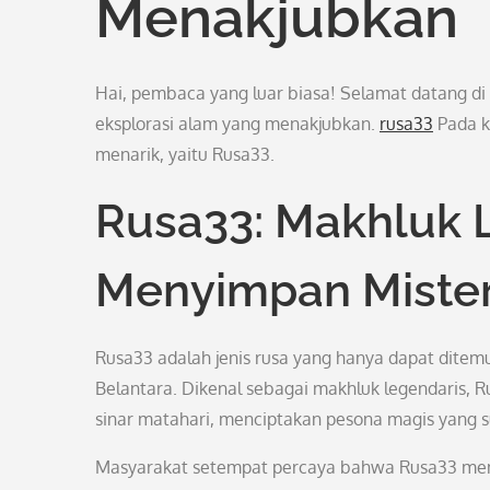
Menakjubkan
Hai, pembaca yang luar biasa! Selamat datang di
eksplorasi alam yang menakjubkan.
rusa33
Pada k
menarik, yaitu Rusa33.
Rusa33: Makhluk 
Menyimpan Mister
Rusa33 adalah jenis rusa yang hanya dapat ditem
Belantara. Dikenal sebagai makhluk legendaris, R
sinar matahari, menciptakan pesona magis yang sul
Masyarakat setempat percaya bahwa Rusa33 memil