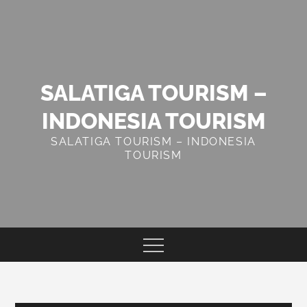
Skip
to
content
SALATIGA TOURISM –
INDONESIA TOURISM
SALATIGA TOURISM – INDONESIA
TOURISM