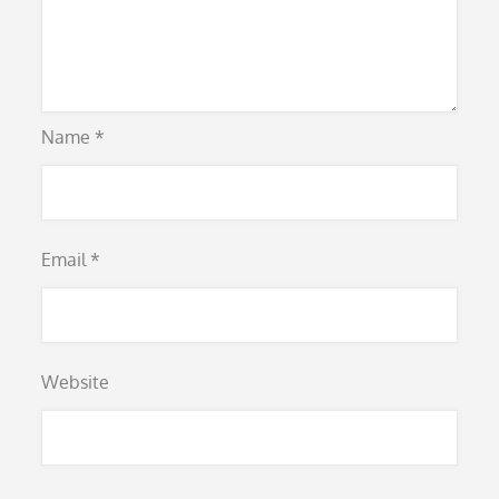
Name
*
Email
*
Website