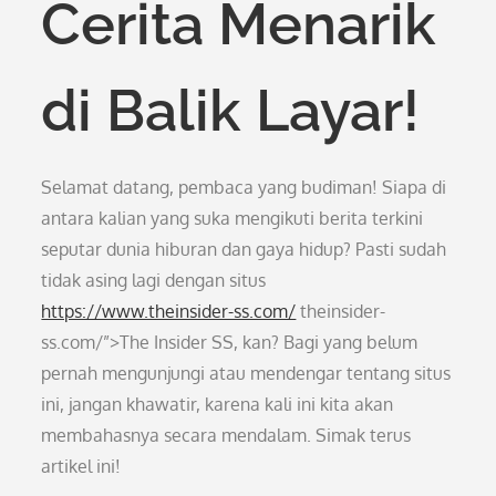
Cerita Menarik
di Balik Layar!
Selamat datang, pembaca yang budiman! Siapa di
antara kalian yang suka mengikuti berita terkini
seputar dunia hiburan dan gaya hidup? Pasti sudah
tidak asing lagi dengan situs
https://www.theinsider-ss.com/
theinsider-
ss.com/”>The Insider SS, kan? Bagi yang belum
pernah mengunjungi atau mendengar tentang situs
ini, jangan khawatir, karena kali ini kita akan
membahasnya secara mendalam. Simak terus
artikel ini!