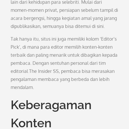
lain dari kehidupan para selebriti. Mulai dari
momen-momen privat, persiapan sebelum tampil di
acara bergengsi, hingga kegiatan amal yang jarang
dipublikasikan, semuanya bisa ditemui di sini.
Tak hanya itu, situs ini juga memiliki kolom ‘Editor’s
Pick’, di mana para editor memilih konten-konten
terbaik dan paling menarik untuk dibagikan kepada
pembaca. Dengan sentuhan personal dari tim
editorial The Insider SS, pembaca bisa merasakan
pengalaman membaca yang berbeda dan lebih
mendalam.
Keberagaman
Konten