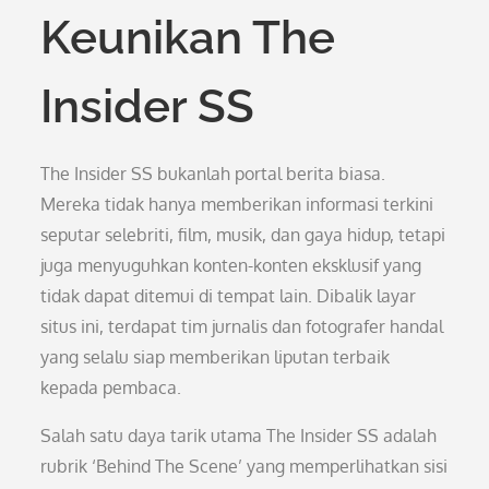
Keunikan The
Insider SS
The Insider SS bukanlah portal berita biasa.
Mereka tidak hanya memberikan informasi terkini
seputar selebriti, film, musik, dan gaya hidup, tetapi
juga menyuguhkan konten-konten eksklusif yang
tidak dapat ditemui di tempat lain. Dibalik layar
situs ini, terdapat tim jurnalis dan fotografer handal
yang selalu siap memberikan liputan terbaik
kepada pembaca.
Salah satu daya tarik utama The Insider SS adalah
rubrik ‘Behind The Scene’ yang memperlihatkan sisi