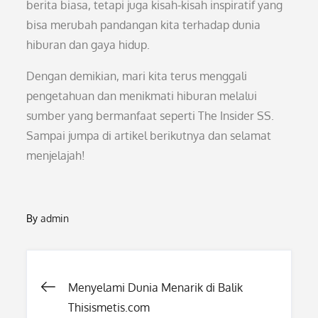
berita biasa, tetapi juga kisah-kisah inspiratif yang
bisa merubah pandangan kita terhadap dunia
hiburan dan gaya hidup.
Dengan demikian, mari kita terus menggali
pengetahuan dan menikmati hiburan melalui
sumber yang bermanfaat seperti The Insider SS.
Sampai jumpa di artikel berikutnya dan selamat
menjelajah!
By
admin
Post
Menyelami Dunia Menarik di Balik
Thisismetis.com