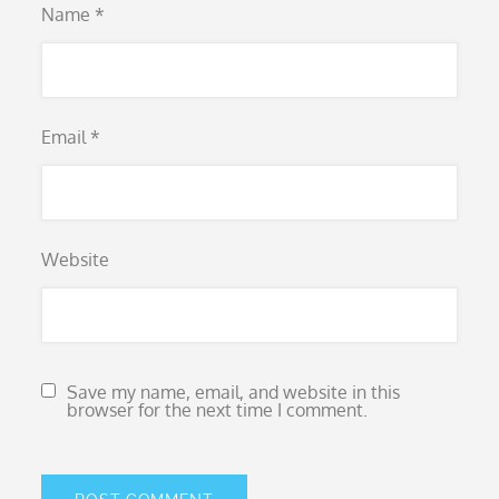
Name
*
Email
*
Website
Save my name, email, and website in this
browser for the next time I comment.