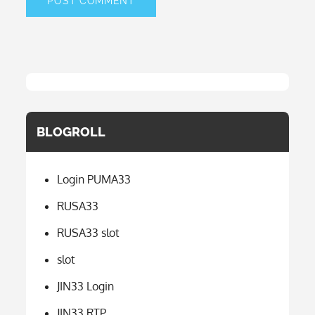
BLOGROLL
Login PUMA33
RUSA33
RUSA33 slot
slot
JIN33 Login
JIN33 RTP