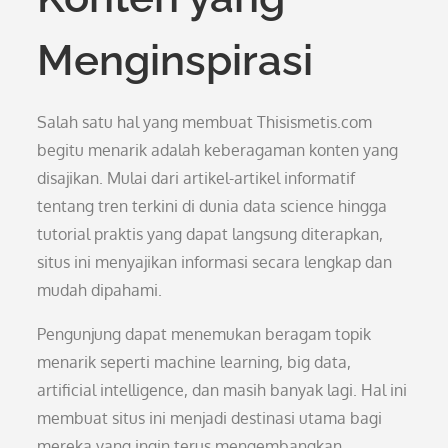
Menginspirasi
Salah satu hal yang membuat Thisismetis.com
begitu menarik adalah keberagaman konten yang
disajikan. Mulai dari artikel-artikel informatif
tentang tren terkini di dunia data science hingga
tutorial praktis yang dapat langsung diterapkan,
situs ini menyajikan informasi secara lengkap dan
mudah dipahami.
Pengunjung dapat menemukan beragam topik
menarik seperti machine learning, big data,
artificial intelligence, dan masih banyak lagi. Hal ini
membuat situs ini menjadi destinasi utama bagi
mereka yang ingin terus mengembangkan