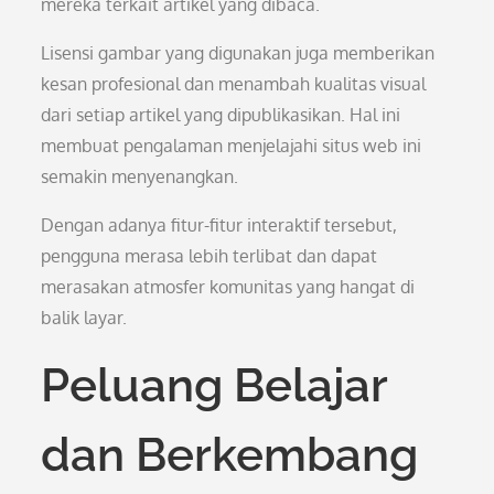
mereka terkait artikel yang dibaca.
Lisensi gambar yang digunakan juga memberikan
kesan profesional dan menambah kualitas visual
dari setiap artikel yang dipublikasikan. Hal ini
membuat pengalaman menjelajahi situs web ini
semakin menyenangkan.
Dengan adanya fitur-fitur interaktif tersebut,
pengguna merasa lebih terlibat dan dapat
merasakan atmosfer komunitas yang hangat di
balik layar.
Peluang Belajar
dan Berkembang