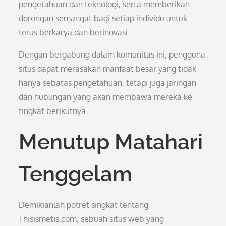
pengetahuan dan teknologi, serta memberikan
dorongan semangat bagi setiap individu untuk
terus berkarya dan berinovasi.
Dengan bergabung dalam komunitas ini, pengguna
situs dapat merasakan manfaat besar yang tidak
hanya sebatas pengetahuan, tetapi juga jaringan
dan hubungan yang akan membawa mereka ke
tingkat berikutnya.
Menutup Matahari
Tenggelam
Demikianlah potret singkat tentang
Thisismetis.com, sebuah situs web yang