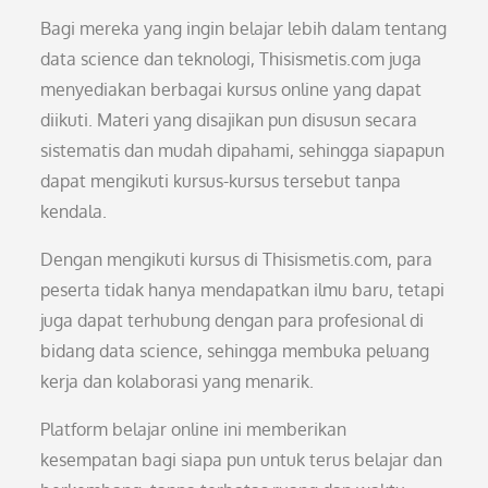
Bagi mereka yang ingin belajar lebih dalam tentang
data science dan teknologi, Thisismetis.com juga
menyediakan berbagai kursus online yang dapat
diikuti. Materi yang disajikan pun disusun secara
sistematis dan mudah dipahami, sehingga siapapun
dapat mengikuti kursus-kursus tersebut tanpa
kendala.
Dengan mengikuti kursus di Thisismetis.com, para
peserta tidak hanya mendapatkan ilmu baru, tetapi
juga dapat terhubung dengan para profesional di
bidang data science, sehingga membuka peluang
kerja dan kolaborasi yang menarik.
Platform belajar online ini memberikan
kesempatan bagi siapa pun untuk terus belajar dan