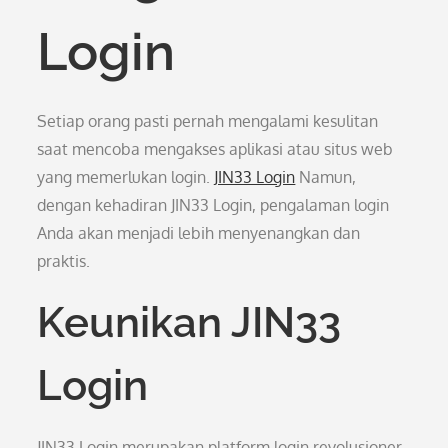
Login
Setiap orang pasti pernah mengalami kesulitan
saat mencoba mengakses aplikasi atau situs web
yang memerlukan login.
JIN33 Login
Namun,
dengan kehadiran JIN33 Login, pengalaman login
Anda akan menjadi lebih menyenangkan dan
praktis.
Keunikan JIN33
Login
JIN33 Login merupakan platform login revolusioner