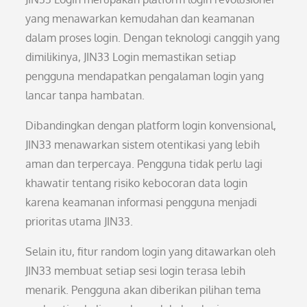
yang menawarkan kemudahan dan keamanan
dalam proses login. Dengan teknologi canggih yang
dimilikinya, JIN33 Login memastikan setiap
pengguna mendapatkan pengalaman login yang
lancar tanpa hambatan.
Dibandingkan dengan platform login konvensional,
JIN33 menawarkan sistem otentikasi yang lebih
aman dan terpercaya. Pengguna tidak perlu lagi
khawatir tentang risiko kebocoran data login
karena keamanan informasi pengguna menjadi
prioritas utama JIN33.
Selain itu, fitur random login yang ditawarkan oleh
JIN33 membuat setiap sesi login terasa lebih
menarik. Pengguna akan diberikan pilihan tema